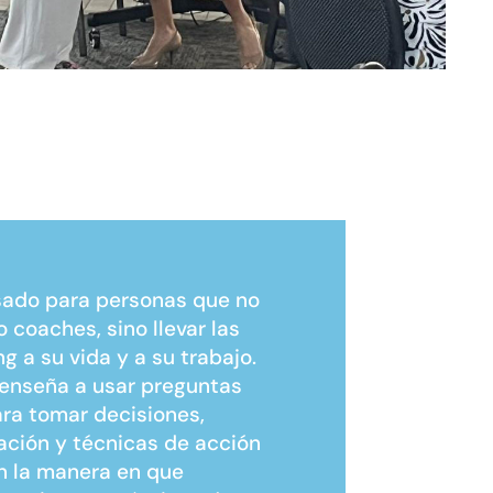
sado para personas que no
 coaches, sino llevar las
g a su vida y a su trabajo.
enseña a usar preguntas
ra tomar decisiones,
ación y técnicas de acción
n la manera en que