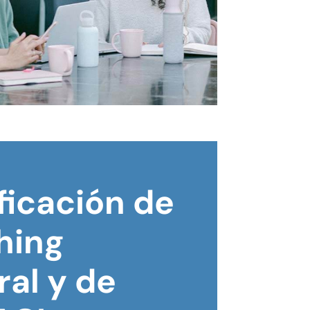
ficación de
hing
ral y de