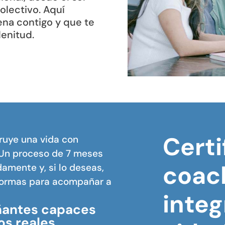
colectivo. Aquí
ena contigo y que te
lenitud.
Certi
ruye una vida con
 Un proceso de 7 meses
coac
amente y, si lo deseas,
formas para acompañar a
integ
antes capaces
os reales…