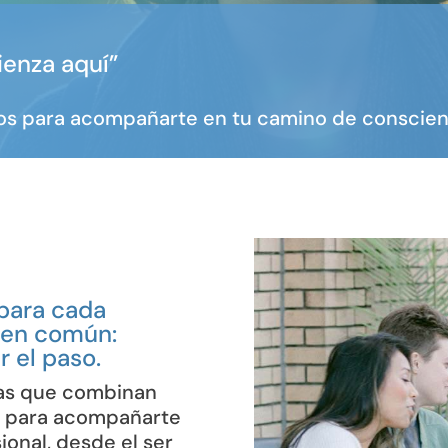
enza aquí”
s para acompañarte en tu camino de conscienc
 para cada
 en común:
 el paso.
as que combinan
, para acompañarte
ional, desde el ser