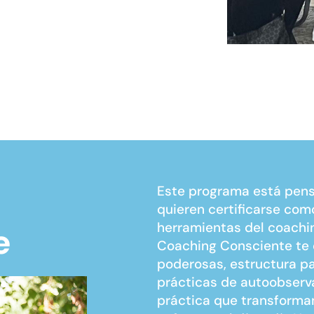
Este programa está pen
quieren certificarse como
herramientas del coachin
e
Coaching Consciente te 
poderosas, estructura pa
prácticas de autoobserv
práctica que transforma