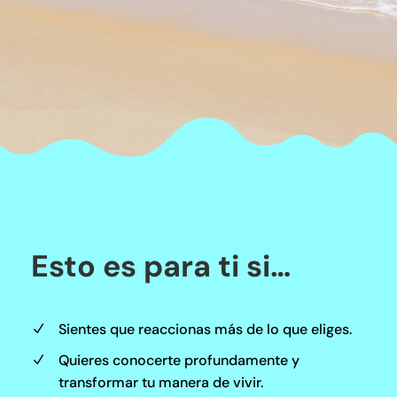
Esto es para ti si…
Sientes que reaccionas más de lo que eliges.
N
Quieres conocerte profundamente y
N
transformar tu manera de vivir.