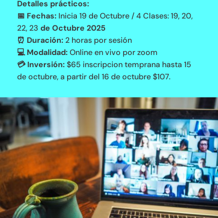
Detalles prácticos:
📅 Fechas:
Inicia 19 de Octubre / 4 Clases: 19, 20,
22, 23
de Octubre 2025
⏰ Duración:
2 horas por sesión
💻 Modalidad:
Online en vivo por zoom
💳 Inversión:
$65 inscripcion temprana hasta 15
de octubre, a partir del 16 de octubre $107.